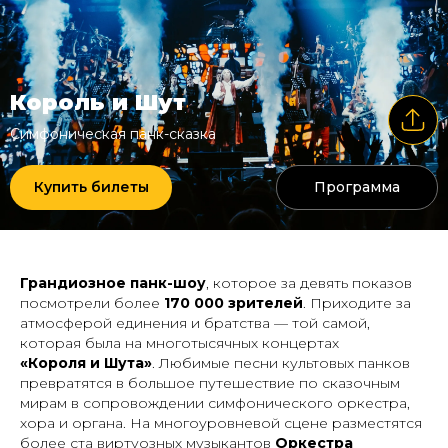
Король и Шут
Симфоническая панк-сказка
Купить билеты
Программа
Грандиозное панк-шоу
,
которое за девять показов
посмотрели более
170 000 зрителей
.
Приходите за
атмосферой единения и братства — той самой,
которая была на многотысячных концертах
«Короля и Шута»
.
Любимые песни культовых панков
превратятся в большое путешествие по сказочным
мирам в сопровождении симфонического оркестра,
хора и органа. На многоуровневой сцене разместятся
более ста виртуозных музыкантов
Оркестра