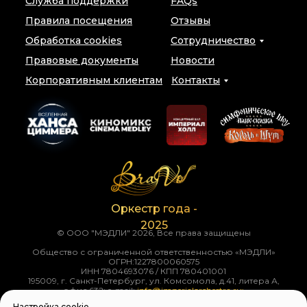
Служба поддержки
FAQs
Правила посещения
Отзывы
Обработка cookies
Сотрудничество
Правовые документы
Новости
Корпоративным клиентам
Контакты
Оркестр года -
2025
© ООО "МЭДЛИ" 2026, Все права защищены
Общество с ограниченной ответственностью «МЭДЛИ»
ОГРН:1227800060575
ИНН 7804693076 / КПП 780401001
195009, г. Санкт-Петербург, ул. Комсомола, д.41, литера А,
Настройка cookie