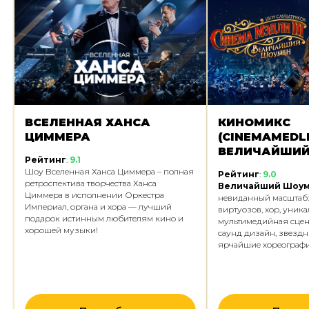
КИНОМИКС
ВОЛШЕБНЫЙ 
(CINEMAMEDLEY 3):
ДИСНЕЯ
ВЕЛИЧАЙШИЙ ШОУМЕН
Премьера
я
Помните, как мы мале
Рейтинг
:
9.0
утром в субботу к тел
Величайший Шоумен
— это
посмотреть любимые 
невиданный масштаб: более 100
приключения Черног
виртуозов, хор, уникальная
бурундуков спасател
мультимедийная сцена, технологичный
восхищались принцес
саунд дизайн, звездные солисты и
Жасмин, смеялись вме
ярчайшие хореографические номера!
Стичем, боялись Джа