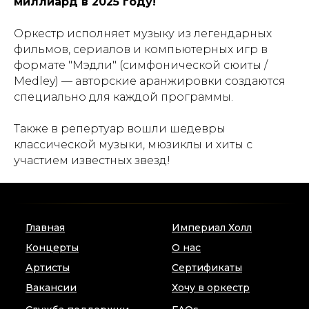
просмотры в сети интернет превысили
1
миллиард в 2025 году!
Оркестр исполняет музыку из легендарных
фильмов, сериалов и компьютерных игр в
формате "Мэдли" (симфонической сюиты /
Medley) — авторские аранжировки создаются
специально для каждой программы.
Также в репертуар вошли шедевры
классической музыки, мюзиклы и хиты с
участием известных звезд!
Главная
Империал Холл
Концерты
О нас
Артисты
Сертификаты
Вакансии
Хочу в оркестр