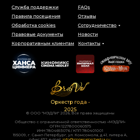
Служба поддержки
FAQs
Правила посещения
Отзывы
Обработка cookies
Сотрудничество
Правовые документы
Новости
Корпоративным клиентам
Контакты
Оркестр года -
2025
© ООО "МЭДЛИ" 2026, Все права защищены
Общество с ограниченной ответственностью «МЭДЛИ»
ОГРН:1227800060575
ИНН 7804693076 / КПП 780401001
195009, г. Санкт-Петербург, ул. Комсомола, д.41, литера А,
офис 632; e-mail:
info@imperialorchestra.ru
;