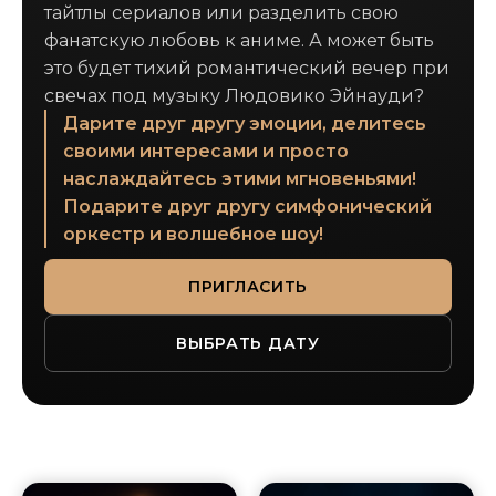
тайтлы сериалов или разделить свою
фанатскую любовь к аниме. А может быть
это будет тихий романтический вечер при
свечах под музыку Людовико Эйнауди?
Дарите друг другу эмоции, делитесь
своими интересами и просто
наслаждайтесь этими мгновеньями!
Подарите друг другу симфонический
оркестр и волшебное шоу!
ПРИГЛАСИТЬ
ВЫБРАТЬ ДАТУ