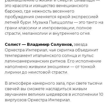
размышление о жизни и смерти. Вивальди —
это красота и изящество венецианского
барокко, где нежность весеннего
пробуждения сменяется яркой экспрессией
летней бури. Музыка Пьяццоллы — это танго на
грани классики и импровизации, полное
страсти, меланхолии и внутреннего огня.
Солист — Владимир Солуянов,
звезда
Оркестра Империал, чья скрипка объединит
темперамент итальянского солнца и пульс
латиноамериканских ритмов. Его исполнение
наполнено живыми эмоциями — от тонкой
лирики до неистовой страсти.
В атмосфере камерного зала, при свете тысячи
свечей вы сможете насладиться живым
звучанием великих шедевров в исполнении 10
виртуозов Оркестра Империал.