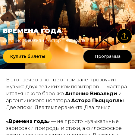
ВРЕМЕНА ГОДА
Антонио Вивальди / Астор Пьяццолла
Купить билеты
Программа
В этот вечер в концертном зале прозвучит
музыка двух великих композиторов — мастера
итальянского барокко
Антонио Вивальди
и
аргентинского новатора
Астора Пьяццоллы
.
Две эпохи. Два темперамента. Два гения.
«Времена года»
— не просто музыкальные
зарисовки природы и стихи, а философское