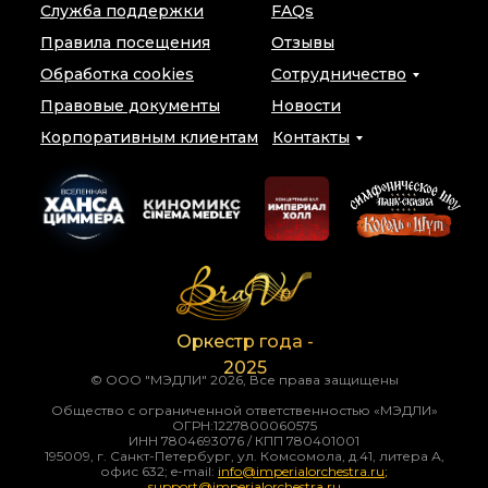
Служба поддержки
FAQs
Правила посещения
Отзывы
Обработка cookies
Сотрудничество
Правовые документы
Новости
Корпоративным клиентам
Контакты
Оркестр года -
2025
© ООО "МЭДЛИ" 2026, Все права защищены
Общество с ограниченной ответственностью «МЭДЛИ»
ОГРН:1227800060575
ИНН 7804693076 / КПП 780401001
195009, г. Санкт-Петербург, ул. Комсомола, д.41, литера А,
офис 632; e-mail:
info@imperialorchestra.ru
;
support@imperialorchestra.ru