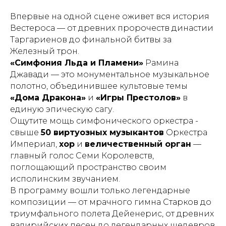
Впервые на одной сцене оживет вся история
Вестероса — от древних пророчеств династии
Таргариенов до финальной битвы за
Железный трон.
«Симфония Льда и Пламени»
Рамина
Джавади — это монументальное музыкальное
полотно, объединившее культовые темы
«Дома Дракона»
и
«Игры Престолов»
в
единую эпическую сагу.
Ощутите мощь симфонического оркестра -
свыше
50 виртуозных музыкантов
Оркестра
Империал,
хор
и
величественный орган
—
главный голос Семи Королевств,
поглощающий пространство своим
исполинским звучанием.
В программу вошли только легендарные
композиции — от мрачного гимна Старков до
триумфального полета Дейенерис, от древних
валирийских песен до легендарных шедевров