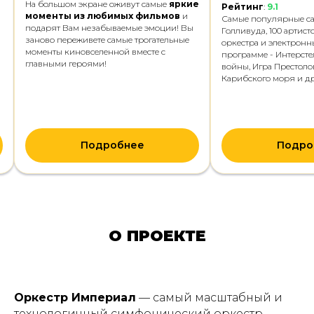
На большом экране оживут самые
яркие
Рейтинг
:
9.1
моменты из любимых фильмов
и
Самые популярные с
подарят Вам незабываемые эмоции! Вы
Голливуда, 100 артис
заново переживете самые трогательные
оркестра и электронн
моменты киновселенной вместе с
программе - Интерсте
главными героями!
войны, Игра Престоло
Карибского моря и дру
Подробнее
Подро
О ПРОЕКТЕ
Оркестр Империал
— самый масштабный и
технологичный симфонический оркестр