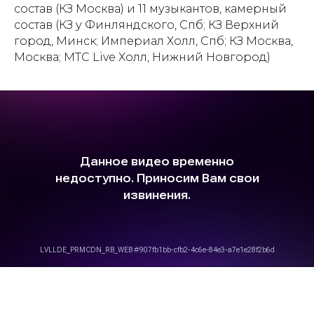
состав (КЗ Москва) и 11 музыкантов, камерный
состав (КЗ у Финляндского, Спб; КЗ Верхний
город, Минск; Империал Холл, Спб; КЗ Москва,
Москва; МТС Live Холл, Нижний Новгород)