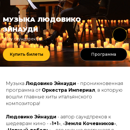
МУЗЫКА ЛЮДОВИКО
ЭЙНАУДИ
Шоу саундтреков
Купить билеты
Программа
Музыка
Людовико Эйнауди
- проникновенная
программа от
Оркестра Империал
, в которую
вошли главные хиты итальянского
композитора!
Людовико Эйнауди
- автор саундтреков к
шедеврам кино - «
1+1
», «
Земля Кочевников
»,