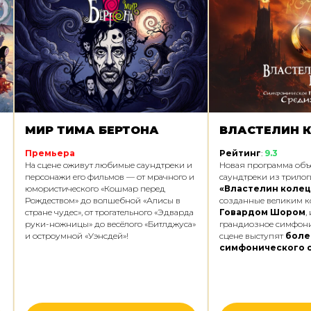
МИР ТИМА БЕРТОНА
ВЛАСТЕЛИН 
Премьера
Рейтинг
:
9.3
На сцене оживут любимые саундтреки и
Новая программа объ
персонажи его фильмов — от мрачного и
саундтреки из трило
юмористического «Кошмар перед
«Властелин колец
Рождеством» до волшебной «Алисы в
созданные великим 
стране чудес», от трогательного «Эдварда
Говардом Шором
,
руки-ножницы» до весёлого «Битлджуса»
грандиозное симфони
и остроумной «Уэнсдей»!
сцене выступят
боле
симфонического о