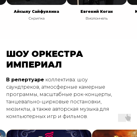
Сайфуллина
Евгений Коган
Юрий Полосьм
рипка
Виолончель
Рояль
ШОУ ОРКЕСТРА
ИМПЕРИАЛ
В репертуаре
коллектива: шоу
саундтреков, атмосферные камерные
программы, масштабные рок-концерты,
танцевально-цирковые постановки,
мюзиклы, а также авторская музыка для
компьютерных игр и фильмов.