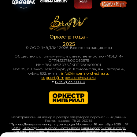
Оркестр года -
2025
© ООО "МЭДЛИ" 2026, Все права защищены
Общество с ограниченной ответственностью «МЭДЛИ»
ОГРН:1227800060575
ИНН 7804693076 / КПП 780401001
195009, г. Санкт-Петербург, ул. Комсомола, д.41, литера А,
офис 632; e-mail:
info@imperialorchestra.ru
;
support@imperialorchestra.ru
т.
8
(812) 219 50
00
Регистрационный номер в реестре операторов персональных данных
Роскомнадзора: 78-25-093789
*Приказ Департамента культуры города Москвы от 16 сентября 2025 г. №
838/ОД «Об отдельных особенностях посещения мероприятий в сфере
культуры, проводимых в подведомственных Департаменту культуры
города Москвы организациях»