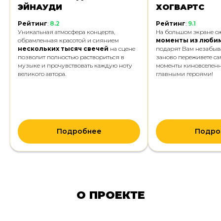
ЭЙНАУДИ
ХОГВАРТС
Рейтинг
:
8.2
Рейтинг
:
9.1
Уникальная атмосфера концерта,
На большом экране о
обрамленная красотой и сиянием
моменты из любим
нескольких тысяч свечей
на сцене
подарят Вам незабыв
позволит полностью раствориться в
заново переживете са
музыке и прочувствовать каждую ноту
моменты киновселенно
великого автора.
главными героями!
Подробнее
Подро
О ПРОЕКТЕ