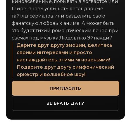
киновселенные, побывать в Хогвартсе или
Шире, вновь услышать легендарные
тайтлы сериалов или разделить свою
фанатскую любовь к аниме. А может быть
это будет тихий романтический вечер при
свечах под музыку Людовико Эйнауди?
Дарите друг другу эмоции, делитесь
своими интересами и просто
наслаждайтесь этими мгновеньями!
Подарите друг другу симфонический
оркестр и волшебное шоу!
ПРИГЛАСИТЬ
ВЫБРАТЬ ДАТУ