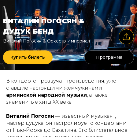
ВИТАЛИЙ ПОГОСЯН &
ДУДУК БЕНД
Виталий Погосян & Оркестр Империал
Купить билеты
Программа
В концерте прозвучат произведения, уже
ставшие настоящими жемчужинами
армянской народной музыки
,
а также
знаменитые хиты ХХ века.
Виталий Погосян
— известный музыкант,
мастер дудука, он гастролирует с концертами
от Нью-Йорка до Сахалина. Его блистательное