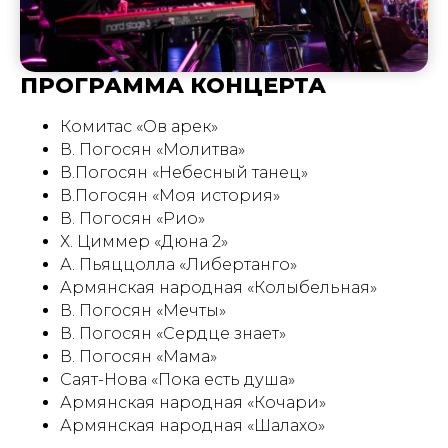
ПРОГРАММА КОНЦЕРТА
Комитас «Ов арек»
В. Погосян «Молитва»
В.Погосян «Небесный танец»
В.Погосян «Моя история»
В. Погосян «Рио»
Х. Циммер «Дюна 2»
А. Пьяццолла «Либертанго»
Армянская народная «Колыбельная»
В. Погосян «Мечты»
В. Погосян «Сердце знает»
В. Погосян «Мама»
Саят-Нова «Пока есть душа»
Армянская народная «Кочари»
Армянская народная «Шалахо»