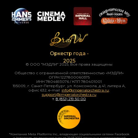
Оркестр года -
2025
© ООО "МЭДЛИ" 2025, Все права защищены
Общество с ограниченной ответственностью «МЭДЛИ»
ОГРН:1227800060575
ИНН 7804693076 / КПП 780401001
195009, г. Санкт-Петербург, ул. Комсомола, д.41, литера А,
офис 632; e-mail:
info@imperialorchestra.ru
;
support@imperialorchestra.ru
т.
8
(812) 219 50
00
*Компания Meta Platforms Inc., владеющая социальными сетями Facebook
и Instagram, по решению суда от 21.03.2022 признана экстремистской