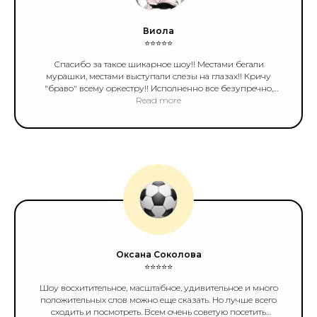
Виола
⭐️⭐️⭐️⭐️⭐️
Спасибо за такое шикарное шоу!! Местами бегали
мурашки, местами выступали слезы на глазах!! Кричу
"браво" всему оркестру!! Исполненно все безупречно,
чувственно, талантливо и душевно!! Видно что
Read more
музыканты не просто играют отрепетированную
мелодию, а живут ею! Прекрасно, нет слов!! Отдельное
спасибо за то что в зале не было душно! Световые
эффекты тоже в тему, все сложилось и сошлось! Картинка
получилась идеальной!!! Спасибо и еще раз спасибо!!!
Обязательно вернусь провести с вами еще один
незабываемый вечер!! Это в памяти на года!
Оксана Соколова
⭐️⭐️⭐️⭐️⭐️
Шоу восхитительное, масштабное, удивительное и много
положительных слов можно еще сказать. Но лучше всего
сходить и посмотреть. Всем очень советую посетить