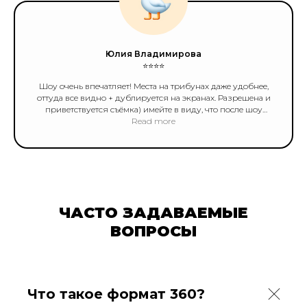
Юлия Владимирова
⭐️⭐️⭐️⭐️
Шоу очень впечатляет! Места на трибунах даже удобнее,
оттуда все видно + дублируется на экранах. Разрешена и
приветствуется съёмка) имейте в виду, что после шоу
быстро уйти не получится. Огромная очередь на
Read more
лестницу, к лифту и в гардероб. Можно простоять минут
30-40. В остальном все прекрасно. Непременно придем
ещё)
ЧАСТО ЗАДАВАЕМЫЕ
ВОПРОСЫ
Что такое формат 360?