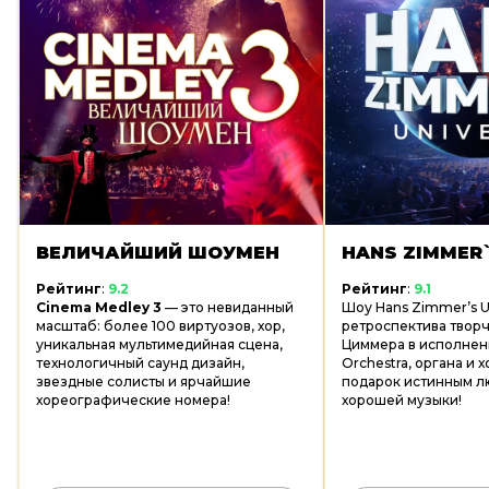
HANS ZIMMER`S UNIVERSE
ФАНТАЗИЯ М
Рейтинг
:
9.1
Рейтинг
:
8.9
Шоу Hans Zimmer’s Universe – полная
В программе концер
ретроспектива творчества Ханса
саундтреки из аним
Циммера в исполнении Imperial
фильмов: «
Небесны
Orchestra, органа и хора — лучший
«
Унесённые приз
подарок истинным любителям кино и
«
Принцесса Моно
хорошей музыки!
«
Ветер крепчает
»,
Тоторо
», «
Ходячий
«
Мальчик и птица
»