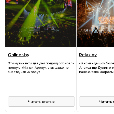
Onliner.by
Relax.by
Эти музыканты два дня подряд собирали
«В команде шоу боле
полную «Минск-Арену», а вы даже не
Александр Дулин о то
знаете, как их зовут
панк-сказка «Король 
Читать статью
Читать 