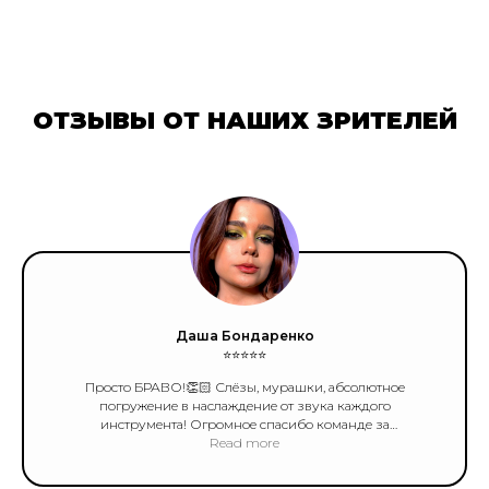
ОТЗЫВЫ ОТ НАШИХ ЗРИТЕЛЕЙ
Даша Бондаренко
⭐️⭐️⭐️⭐️⭐️
Просто БРАВО!👏🏻 Слёзы, мурашки, абсолютное
погружение в наслаждение от звука каждого
инструмента! Огромное спасибо команде за
колоссальную работу! Незабываемые эмоции, которые
Read more
хочется прочувствовать вновь и вновь. Если Вы, также как
и я - не фанат классической музыки, но любите хорошее