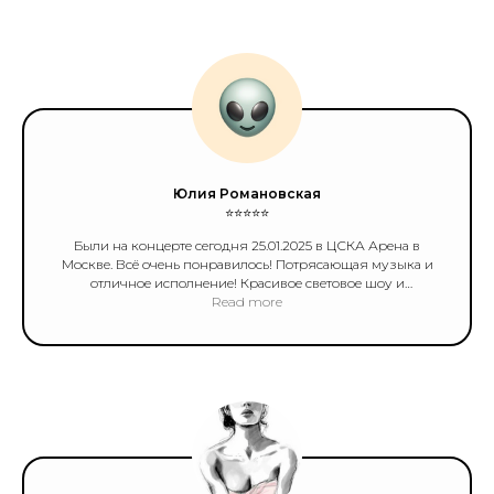
кино - идите, не задумываясь! Миллиард из 10🔥
Обязательно посещу другие 2 шоу👏🏻
Юлия Романовская
⭐️⭐️⭐️⭐️⭐️
Были на концерте сегодня 25.01.2025 в ЦСКА Арена в
Москве. Всё очень понравилось! Потрясающая музыка и
отличное исполнение! Красивое световое шоу и
видеоряд на экранах дополняют всё воедино! Мы все
Read more
еще под незабываемым впечатлением! Спасибо и браво!
👏🏻👏🏻👏🏻👏🏻👏🏻👏🏻👏🏻