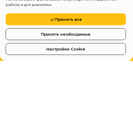
работы и для аналитики
Принять все
Принять необходимые
Настройки Cookie
Главная
Билеты
Видео
Отзывы
Главная
Империал Холл
Концерты
О нас
Артисты
Сертификаты
Вакансии
Хочу в оркестр
Служба поддержки
FAQs
Правила посещения
Отзывы
Обработка cookies
Сотрудничество