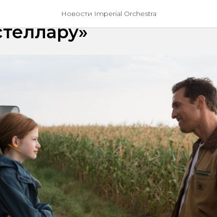
давали саундтрек к
Новости Imperial Orchestra
стеллару»