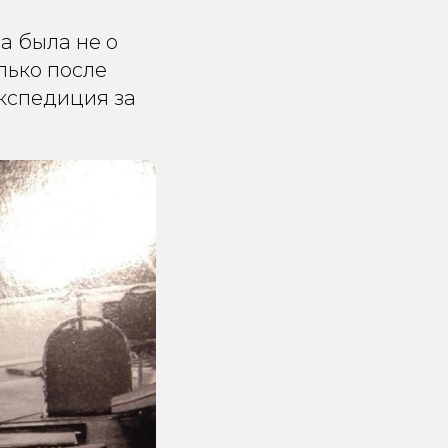
а была не о
олько после
кспедиция за