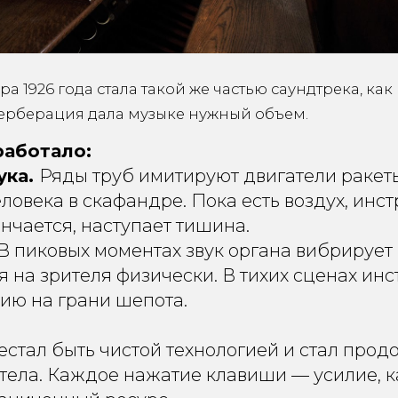
а 1926 года стала такой же частью саундтрека, как
верберация дала музыке нужный объем.
работало:
ука.
Ряды труб имитируют двигатели ракеты
ловека в скафандре. Пока есть воздух, инст
ончается, наступает тишина.
В пиковых моментах звук органа вибрирует в
я на зрителя физически. В тихих сценах ин
ию на грани шепота.
естал быть чистой технологией и стал про
 тела. Каждое нажатие клавиши — усилие, 