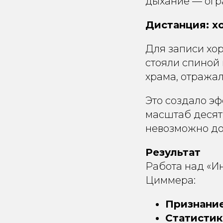
дыхание — огр
Дистанция: х
Для записи хо
стояли спиной 
храма, отражал
Это создало эф
масштаб десятк
невозможно до
Результат
Работа над «И
Циммера:
Признани
Статистик