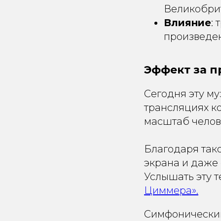
Великобри
Влияние
:
произведен
Эффект за 
Сегодня эту му
трансляциях ко
масштаб челов
Благодаря так
экрана и даже
Услышать эту 
Циммера».
Симфонический 