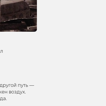
ал
другой путь —
ен воздух.
да.