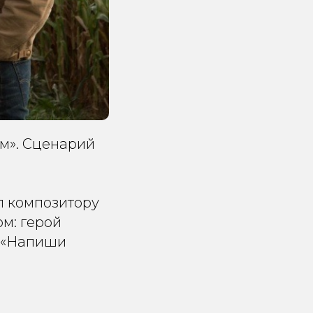
ом». Сценарий
л композитору
ом: герой
: «Напиши