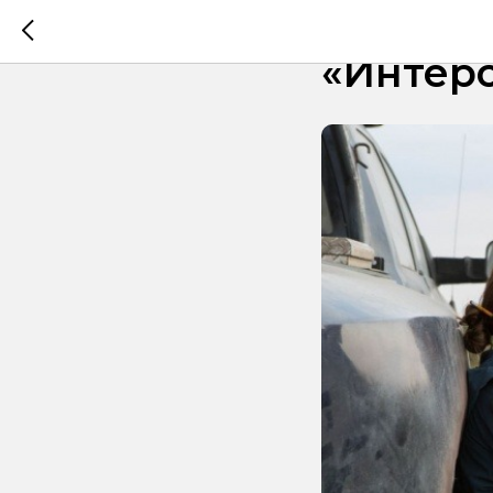
Как соз
«Интер