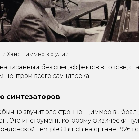
 и Ханс Циммер в студии.
 написанный без спецэффектов в голове, ст
 центром всего саундтрека.
о синтезаторов
 обычно звучит электронно. Циммер выбрал 
н. Это инструмент, которому физически нуж
лондонской Temple Church на органе 1926 го