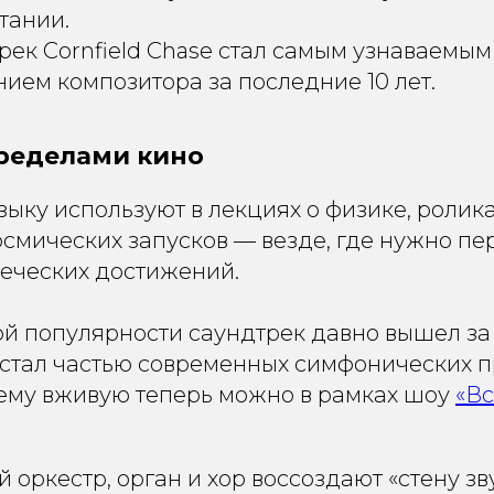
тании.
 трек Cornfield Chase стал самым узнаваемым
ием композитора за последние 10 лет.
пределами кино
зыку используют в лекциях о физике, ролик
смических запусков — везде, где нужно пе
еческих достижений.
ой популярности саундтрек давно вышел з
 стал частью современных симфонических п
тему вживую теперь можно в рамках шоу
«В
оркестр, орган и хор воссоздают «стену зв