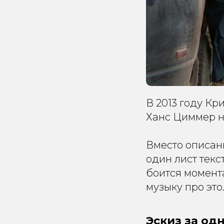
В 2013 году К
Ханс Циммер н
Вместо описан
один лист текс
боится момента
музыку про это.
Эскиз за од