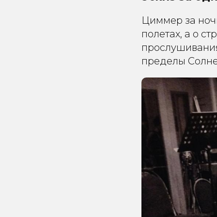
Циммер за ноч
полетах, а о с
прослушивания
пределы Солне