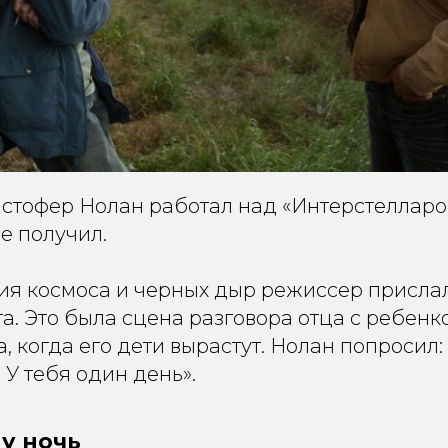
ристофер Нолан работал над «Интерстеллар
е получил.
ия космоса и черных дыр режиссер присла
та. Это была сцена разговора отца с ребенк
, когда его дети вырастут. Нолан попросил
 У тебя один день».
ну ночь