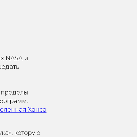
ах NASA и
редать
а пределы
рограмм.
селенная Ханса
ука», которую