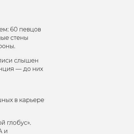
ем: 60 певцов
ные стены
фоны.
аписи слышен
анция — до них
шных в карьере
й глобус».
А и