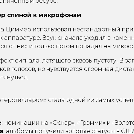
аниченный ресурс.
ор спиной к микрофонам
ра Циммер использовал нестандартный при
к аппаратуре. Звук сначала уходил в камен
ся от них и только потом попадал на микро
фект сигнала, летящего сквозь пустоту. В з
ов голосов, но чувствуется огромная дист
тянуться.
нтерстелларом» стала одной из самых успе
е
: номинации на «Оскар», «Грэмми» и «Золото
а
: альбомы получили золотые статусы в СШ