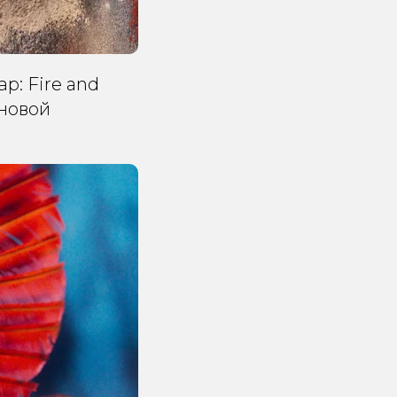
р: Fire and
 новой