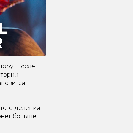
ору. После
стории
ановится
стого деления
онет больше