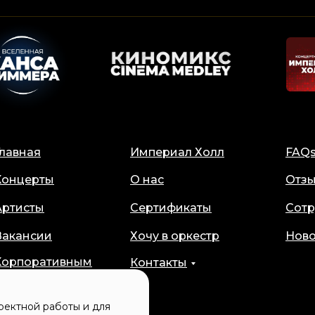
Главная
Империал Холл
FAQ
Концерты
О нас
Отз
Артисты
Сертификаты
Сотр
Вакансии
Хочу в оркестр
Ново
Корпоративным
Контакты
клиентам
ректной работы и для