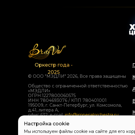
Оркестр года -
2025
© ООО "МЭДЛИ" 2026, Все права защищены
Общество с ограниченной ответственностью
«МЭДЛИ»
ОГРН:1227800060575
ИНН 7804693076 / КПП 780401001
195009, г. Санкт-Петербург, ул. Комсомола,
д.41, литера А,
офис 632; e-mail:
info@imperialorchestra.ru
;
support@imperialorchestra.ru
Настройка cookie
т.
8
(812) 219 50
00
Мы используем файлы cookie на сайте для его кор