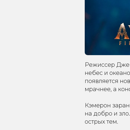
Режиссер Джей
небес и океано
появляется нов
мрачнее, а ко
Кэмерон заране
на добро и зл
острых тем.