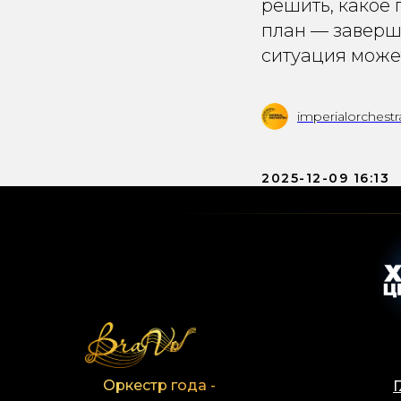
решить, какое
план — заверши
ситуация может
imperialorchestr
2025-12-09 16:13
Оркестр года -