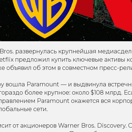
 Bros. развернулась крупнейшая медиасдел
etflix предложил купить ключевые активы 
же объявил об этом в совместном пресс-рел
гру вошла Paramount — и выдвинула встреч
ораздо более крупное: около $108 млрд. Ес
управлением Paramount окажется вся корпо
лобальные сети.
исит от акционеров Warner Bros. Discovery.