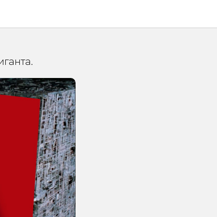
в
иганта.