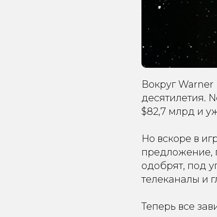
Вокруг Warner
десятилетия. N
$82,7 млрд и у
Но вскоре в и
предложение, г
одобрят, под 
телеканалы и г
Теперь все зав