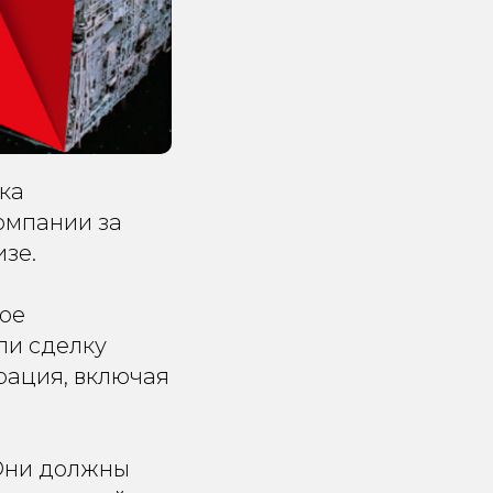
ка
компании за
изе.
ное
ли сделку
рация, включая
 Они должны