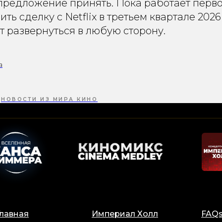
 предложение принять. Пока работает пер
ть сделку с Netflix в третьем квартале 2026
 развернуться в любую сторону.
a
НОВОСТИ ИЗ МИРА КИНО
Главная
Империал Холл
FAQ