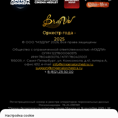
Оркестр года -
2025
© ООО "МЭДЛИ" 2026, Все права защищены
Общество с ограниченной ответственностью «МЭДЛИ»
ОГРН:1227800060575
ИНН 7804693076 / КПП 780401001
195009, г. Санкт-Петербург, ул. Комсомола, д.41, литера А,
офис 632; e-mail:
info@imperialorchestra.ru
;
support@imperialorchestra.ru
т.
8
(812) 219 50
00
Регистрационный номер в реестре операторов персональных данных
Роскомнадзора: 78-25-093789
*Приказ Департамента культуры города Москвы от 16 сентября 2025 г. №
838/ОД «Об отдельных особенностях посещения мероприятий в сфере
культуры, проводимых в подведомственных Департаменту культуры
Настройка cookie
города Москвы организациях»