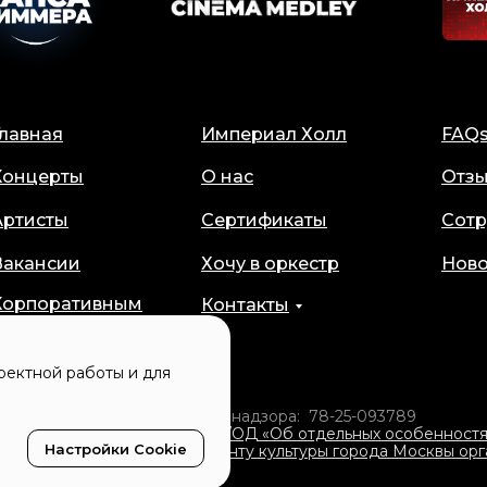
Главная
Империал Холл
FAQ
Концерты
О нас
Отз
Артисты
Сертификаты
Сотр
Вакансии
Хочу в оркестр
Ново
Корпоративным
Контакты
клиентам
ректной работы и для
персональных данных Роскомнадзора: 78-25-093789
от 16 сентября 2025 г. № 838/ОД «Об отдельных особенност
Настройки Cookie
подведомственных Департаменту культуры города Москвы орг