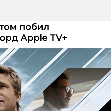
ттом побил
орд Apple TV+